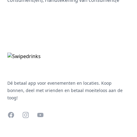
consument(en), Handtekening van consument(e
Footer
Dé betaal app voor evenementen en locaties. Koop
bonnen, deel met vrienden en betaal moeiteloos aan de
toog!
Facebook
Instagram
YouTube